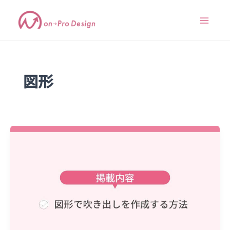
内
Main
容
Menu
を
ス
キ
ッ
プ
図形