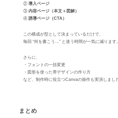
②
導入ページ
③
内容ページ（本文＋図解）
④
誘導ページ（CTA）
この構成が型として決まっているだけで、
毎回 “何を書こう…” と迷う時間が一気に減ります
さらに、
・フォントの一括変更
・図形を使った帯デザインの作り方
など、制作時に役立つCanvaの操作も実演しまし
まとめ