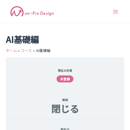
内
Main
容
Menu
を
ス
キ
ッ
AI基礎編
プ
ホーム
コース
AI基礎編
現在の状態
未登録
価格
閉じる
始める