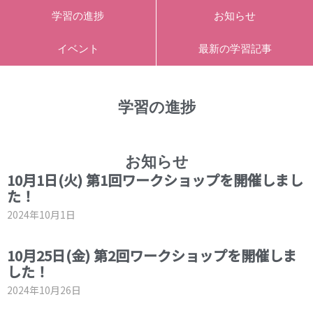
内
Main
学習の進捗
お知らせ
容
Menu
を
イベント
最新の学習記事
ス
キ
ッ
プ
学習の進捗
お知らせ
10月1日(火) 第1回ワークショップを開催しまし
た！
2024年10月1日
10月25日(金) 第2回ワークショップを開催しま
した！
2024年10月26日