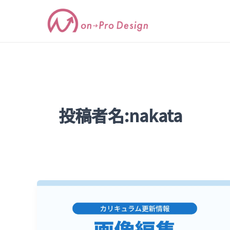
内
容
を
ス
キ
ッ
プ
投稿者名:nakata