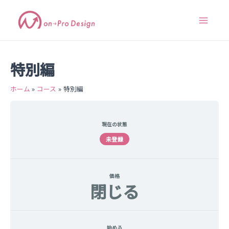
コ
月
課
初
全
Affinity
メ
レ
内
Main
ラ
1
題
心
て
活
ル
ッ
ボ
添
ワ
者
の
用
マ
ス
容
テ
削
ー
向
コ
方
ガ
ン
Menu
ン
会
ク
け
ン
法
ア
を
プ
ア
シ
勉
テ
ー
ス
レ
ー
ョ
強
ン
カ
ー
カ
ッ
会
ツ
イ
キ
ト
イ
プ
ア
を
ブ
ブ
ア
ー
終
ッ
動
ー
カ
え
特別編
画
カ
イ
た
プ
（旧
イ
ブ
方
月
ブ
動
へ
１
動
画
ワ
画
ホーム
コース
特別編
ー
ク
シ
ョ
ッ
プ）
現在の状態
未登録
価格
閉じる
始める